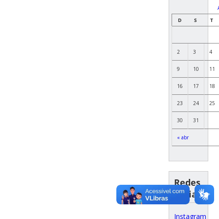
D
S
T
2
3
4
9
10
11
16
17
18
23
24
25
30
31
« abr
Redes
Sociais
Instagram