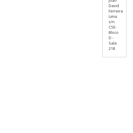
João
David
Ferreira
Lima
s/n
CSE-
Bloco
D -
Sala
218