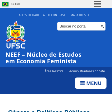
BRASIL
Simplifique!
ACESSIBILIDADE
ALTO CONTRASTE
MAPA DO SITE
Comunica BR
Participe
Acesso à informação
Legislação
NEEF – Núcleo de Estudos
Canais
em Economia Feminista
Área Restrita
Administradores do Site
MENU