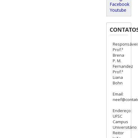
Facebook
Youtube
CONTATO
Responsávei
Prof.ª
Brena
P. M.
Fernandez
Prof.ª
Liana
Bohn
Email:
neef@contato
Endereço:
UFSC
Campus
Universitário
Reitor