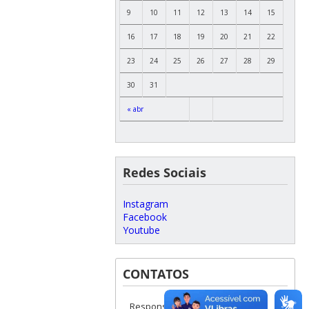
9
10
11
12
13
14
15
16
17
18
19
20
21
22
23
24
25
26
27
28
29
30
31
« abr
Redes Sociais
Instagram
Facebook
Youtube
CONTATOS
Responsáveis: