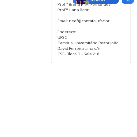
Prof.ª Brena P. M. Fernandez
Prof.ª Liana Bohn
Email: neef@contato.ufsc.br
Endereço:
UFSC
Campus Universitário Reitor João
David Ferreira Lima s/n
CSE- Bloco D - Sala 218