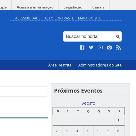
cipe
Acesso à informação
Legislação
Canais
ACESSIBILIDADE
ALTO CONTRASTE
MAPA DO SITE
Área Restrita
Administradores do Site
Próximos Eventos
AGOSTO
D
S
T
Q
Q
S
S
1
2
3
4
5
6
7
8