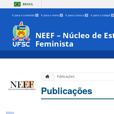
BRASIL
Ir para o conteúdo
1
Ir para o menu
2
Ir para a busca
3
Ir para o rodapé
4
NEEF – Núcleo de E
Feminista
Publicações
Publicações
Início